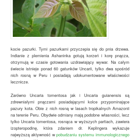
kocie pazurki. Tymi pazurkami przyczepia się do pnia drzewa.
Indianie z plemienia Ashaninka gotują korzeń i korę pnącza,
otrzymują w czasie gotowania uzdrawiający wywar. Na całym
świecie istnieje ponad 60 gatunków Uncarii, tylko dwa spośród
nich rosną w Peru i posiadają udokumentowane właściwości
lecznicze.
Zarówno Uncaria tomentosa jak i Uncaria guianensis są
zdrewniałymi pnączami posiadającymi kolce przypominające
pazury kota. Obie z nich rosną w lasach tropikalnych Amazonii
na terenie Peru. Obydwie odmiany mają podobne własności, lecz
tylko Uncaria tomentosa, rosnąca w wyższych partiach, zawiera
izopteropodinę, która zdaniem dr. Keplingera wykazuje
najwyższą aktywność w
pobudzaniu systemu immunologicznego