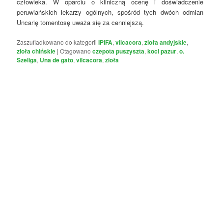
człowieka. W oparciu o kliniczną ocenę i doświadczenie
peruwiańskich lekarzy ogólnych, spośród tych dwóch odmian
Uncarię tomentosę uważa się za cenniejszą.
Zaszufladkowano do kategorii
IPIFA
,
vilcacora
,
zioła andyjskie
,
zioła chińskie
|
Otagowano
czepota puszyszta
,
koci pazur
,
o.
Szeliga
,
Una de gato
,
vilcacora
,
zioła