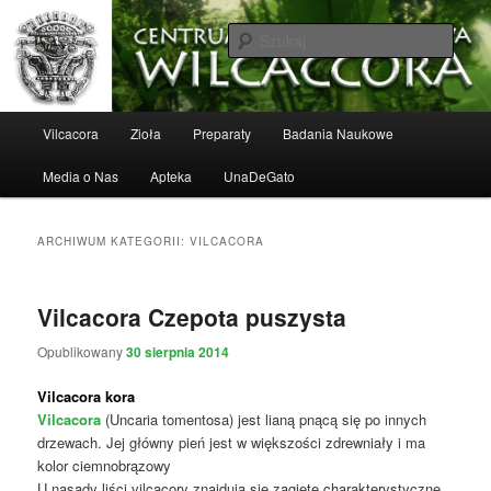
Vilcacora i inne zioła, wspomaganie leczenia nowotworów, lekarze
specjaliści. Ścisła współpraca z Instytutem IPIFA, stosujemy opracowane w
Szuka
Instytucie kuracje. Leczenie przy pomocy ziół, Vilcacora, cordyceps,reishi i
innych
Vilcacora Una de Gato
Główne
Vilcacora
Zioła
Preparaty
Badania Naukowe
Przeskocz
Przeskocz
menu
Media o Nas
Apteka
UnaDeGato
do
do
tekstu
widgetów
ARCHIWUM KATEGORII:
VILCACORA
Vilcacora Czepota puszysta
Opublikowany
30 sierpnia 2014
Vilcacora kora
Vilcacora
(Uncaria tomentosa) jest lianą pnącą się po innych
drzewach. Jej główny pień jest w większości zdrewniały i ma
kolor ciemnobrązowy
U nasady liści vilcacory znajdują się zagięte charakterystyczne