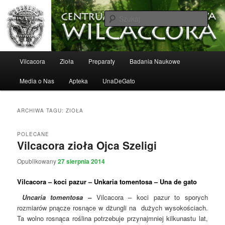
Vilcacora i inne zioła, wspomaganie leczenia nowotworów, lekarze
specjaliści. Ścisła współpraca z Instytutem IPIFA, stosujemy opracowane w
Szuka
Instytucie kuracje. Leczenie przy pomocy ziół, Vilcacora, cordyceps,reishi i
innych
Vilcacora Una de Gato
Główne
Vilcacora
Zioła
Preparaty
Badania Naukowe
Przeskocz
Przeskocz
menu
Media o Nas
Apteka
UnaDeGato
do
do
tekstu
widgetów
ARCHIWA TAGU:
ZIOŁA
POLECANE
Vilcacora zioła Ojca Szeligi
Opublikowany
27 sierpnia 2014
Vilcacora – koci pazur – Unkaria tomentosa – Una de gato
Uncaria tomentosa –
Vilcacora – koci pazur to sporych
rozmiarów pnącze rosnące w dżungli na dużych wysokościach.
Ta wolno rosnąca roślina potrzebuje przynajmniej kilkunastu lat,