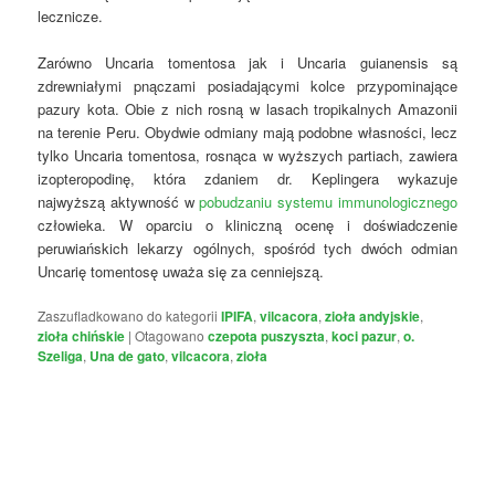
lecznicze.
Zarówno Uncaria tomentosa jak i Uncaria guianensis są
zdrewniałymi pnączami posiadającymi kolce przypominające
pazury kota. Obie z nich rosną w lasach tropikalnych Amazonii
na terenie Peru. Obydwie odmiany mają podobne własności, lecz
tylko Uncaria tomentosa, rosnąca w wyższych partiach, zawiera
izopteropodinę, która zdaniem dr. Keplingera wykazuje
najwyższą aktywność w
pobudzaniu systemu immunologicznego
człowieka. W oparciu o kliniczną ocenę i doświadczenie
peruwiańskich lekarzy ogólnych, spośród tych dwóch odmian
Uncarię tomentosę uważa się za cenniejszą.
Zaszufladkowano do kategorii
IPIFA
,
vilcacora
,
zioła andyjskie
,
zioła chińskie
|
Otagowano
czepota puszyszta
,
koci pazur
,
o.
Szeliga
,
Una de gato
,
vilcacora
,
zioła